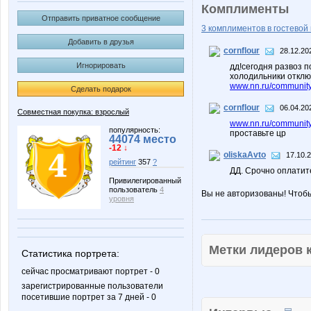
Комплименты
Отправить приватное сообщение
3 комплиментов в гостевой 
Добавить в друзья
cornflour
28.12.20
Игнорировать
дд!сегодня развоз п
холодильники отключ
www.nn.ru/community
Сделать подарок
cornflour
06.04.20
Совместная покупка: взрослый
www.nn.ru/community/
популярность:
проставьте цр
44074 место
-12 ↓
oliskaAvto
17.10.
рейтинг
357
?
ДД. Срочно оплатит
Привилегированный
пользователь
4
Вы не авторизованы! Чтоб
уровня
Метки лидеров
Статистика портрета:
сейчас просматривают портрет - 0
зарегистрированные пользователи
посетившие портрет за 7 дней - 0