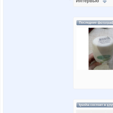
Интервью
Последние
фотогра
tyusha состоит в
клу